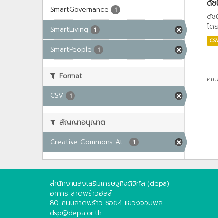
ดัช
SmartGovernance
1
ดัช
โดย
SmartLiving
1
CS
SmartPeople
1
Format
คุณ
CSV
1
สัญญาอนุญาต
Creative Commons At...
1
สำนักงานส่งเสริมเศรษฐกิจดิจิทัล (depa)
อาคาร ลาดพร้าวฮิลล์
80 ถนนลาดพร้าว ซอย4 แขวงจอมพล
dsp@depa.or.th