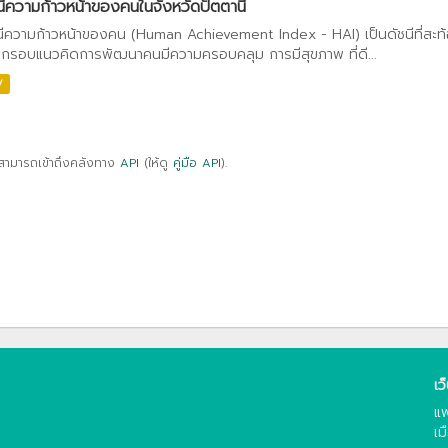
นีความก้าวหน้าของคนในจังหวัดปัตตานี
นีความก้าวหน้าของคน (Human Achievement Index - HAI) เป็นดัชนีที่สะท
กรอบแนวคิดการพัฒนาคนมีความครอบคลุม การมีสุขภาพ ที่ดี...
V
สามารถเข้าถึงคลังทาง
API
(ให้ดู
คู่มือ API
).
เว
แพ
เม