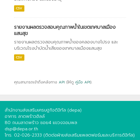
CSV
รายงานผลตรวจสอบคุณภาพน้ำในเขตเทศบาลเมือง
แสนสุข
รายงานผลตรวจสอบคุณภาพน้ำของคลองบางโปรง และ
บริเวณโรงบำบัดน้ำเสียของเทศบาลเมืองแสนสุข
CSV
คุณสามารถเข้าถึงคลังทาง
API
(ให้ดู
คู่มือ API
).
สำนักงานส่งเสริมเศรษฐกิจดิจิทัล (depa)
อาคาร ลาดพร้าวฮิลล์
80 ถนนลาดพร้าว ซอย4 แขวงจอมพล
dsp@depa.or.th
โทร. 02-026-2333 (ติดต่อฝ่ายส่งเสริมแพลตฟอร์มและบริการดิจิทัล)