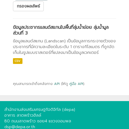
กรองผลลัพธ์
ข้อมูลประชากรแลนด์สแกนในพื้นที่ลุ่มน้ำย่อย ลุ่มน้ำมูล
ส่วนที่ 3
ข้อมูลแลนด์สแกน (Landscan) เป็นข้อมูลการกระจายตัวของ
ประชากรที่มีความละเอียดในระดับ 1 ตารางกิโลเมตร ที่ถูกจัด
เก็บในรูปแบบราสเตอร์ที่แปลงมาเป็นข้อมูลเวคเตอร์
CSV
คุณสามารถเข้าถึงคลังทาง
API
(ให้ดู
คู่มือ API
).
สำนักงานส่งเสริมเศรษฐกิจดิจิทัล (depa)
อาคาร ลาดพร้าวฮิลล์
80 ถนนลาดพร้าว ซอย4 แขวงจอมพล
dsp@depa.or.th