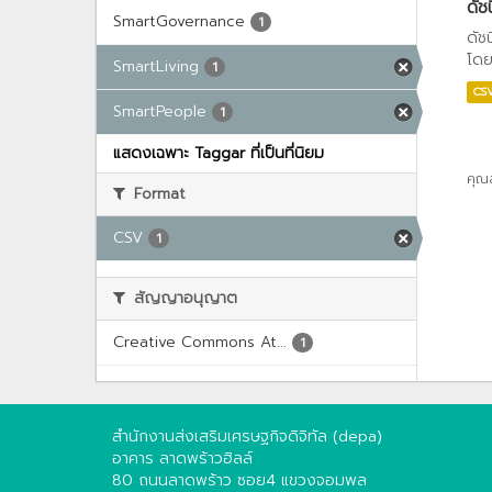
ดัช
SmartGovernance
1
ดัช
โดย
SmartLiving
1
CS
SmartPeople
1
แสดงเฉพาะ Taggar ที่เป็นที่นิยม
คุณ
Format
CSV
1
สัญญาอนุญาต
Creative Commons At...
1
สำนักงานส่งเสริมเศรษฐกิจดิจิทัล (depa)
อาคาร ลาดพร้าวฮิลล์
80 ถนนลาดพร้าว ซอย4 แขวงจอมพล