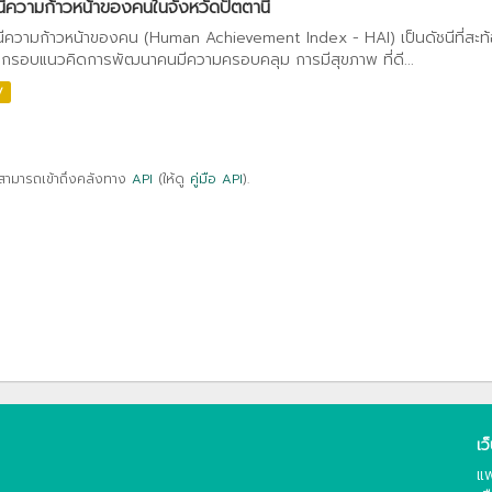
นีความก้าวหน้าของคนในจังหวัดปัตตานี
นีความก้าวหน้าของคน (Human Achievement Index - HAI) เป็นดัชนีที่สะท
กรอบแนวคิดการพัฒนาคนมีความครอบคลุม การมีสุขภาพ ที่ดี...
V
สามารถเข้าถึงคลังทาง
API
(ให้ดู
คู่มือ API
).
เว
แพ