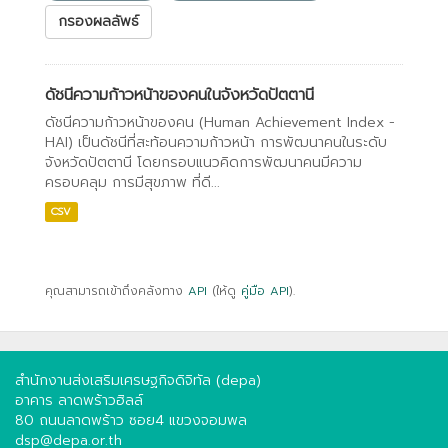
กรองผลลัพธ์
ดัชนีความก้าวหน้าของคนในจังหวัดปัตตานี
ดัชนีความก้าวหน้าของคน (Human Achievement Index -
HAI) เป็นดัชนีที่สะท้อนความก้าวหน้า การพัฒนาคนในระดับ
จังหวัดปัตตานี โดยกรอบแนวคิดการพัฒนาคนมีความ
ครอบคลุม การมีสุขภาพ ที่ดี...
CSV
คุณสามารถเข้าถึงคลังทาง
API
(ให้ดู
คู่มือ API
).
สำนักงานส่งเสริมเศรษฐกิจดิจิทัล (depa)
อาคาร ลาดพร้าวฮิลล์
80 ถนนลาดพร้าว ซอย4 แขวงจอมพล
dsp@depa.or.th