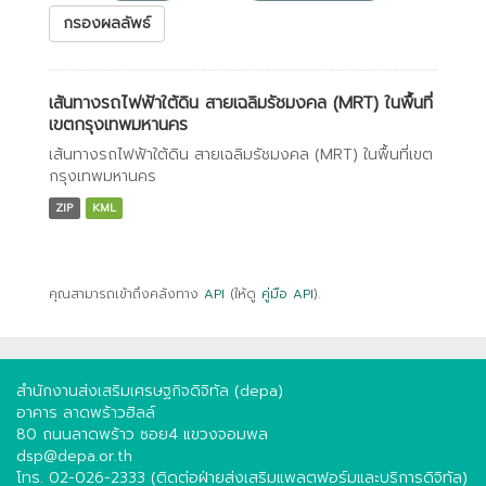
กรองผลลัพธ์
เส้นทางรถไฟฟ้าใต้ดิน สายเฉลิมรัชมงคล (MRT) ในพื้นที่
เขตกรุงเทพมหานคร
เส้นทางรถไฟฟ้าใต้ดิน สายเฉลิมรัชมงคล (MRT) ในพื้นที่เขต
กรุงเทพมหานคร
ZIP
KML
คุณสามารถเข้าถึงคลังทาง
API
(ให้ดู
คู่มือ API
).
สำนักงานส่งเสริมเศรษฐกิจดิจิทัล (depa)
อาคาร ลาดพร้าวฮิลล์
80 ถนนลาดพร้าว ซอย4 แขวงจอมพล
dsp@depa.or.th
โทร. 02-026-2333 (ติดต่อฝ่ายส่งเสริมแพลตฟอร์มและบริการดิจิทัล)