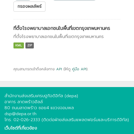
กรองผลลัพธ์
ที่ตั้งโรงพยาบาลเอกชนในพื้นที่เขตกรุงเทพมหานคร
ที่ตั้งโรงพยาบาลเอกชนในพื้นที่เขตกรุงเทพมหานคร
KML
ZIP
คุณสามารถเข้าถึงคลังทาง
API
(ให้ดู
คู่มือ API
).
สำนักงานส่งเสริมเศรษฐกิจดิจิทัล (depa)
อาคาร ลาดพร้าวฮิลล์
80 ถนนลาดพร้าว ซอย4 แขวงจอมพล
dsp@depa.or.th
โทร. 02-026-2333 (ติดต่อฝ่ายส่งเสริมแพลตฟอร์มและบริการดิจิทัล)
เว็บไซต์ที่เกี่ยวข้อง