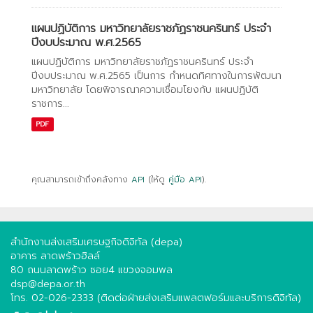
แผนปฏิบัติการ มหาวิทยาลัยราชภัฏราชนครินทร์ ประจำ
ปีงบประมาณ พ.ศ.2565
แผนปฏิบัติการ มหาวิทยาลัยราชภัฏราชนครินทร์ ประจำ
ปีงบประมาณ พ.ศ.2565 เป็นการ กำหนดทิศทางในการพัฒนา
มหาวิทยาลัย โดยพิจารณาความเชื่อมโยงกับ แผนปฏิบัติ
ราชการ...
PDF
คุณสามารถเข้าถึงคลังทาง
API
(ให้ดู
คู่มือ API
).
สำนักงานส่งเสริมเศรษฐกิจดิจิทัล (depa)
อาคาร ลาดพร้าวฮิลล์
80 ถนนลาดพร้าว ซอย4 แขวงจอมพล
dsp@depa.or.th
โทร. 02-026-2333 (ติดต่อฝ่ายส่งเสริมแพลตฟอร์มและบริการดิจิทัล)