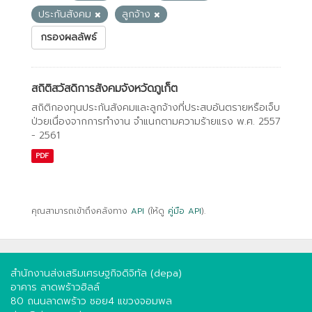
ประกันสังคม
ลูกจ้าง
กรองผลลัพธ์
สถิติสวัสดิการสังคมจังหวัดภูเก็ต
สถิติกองทุนประกันสังคมและลูกจ้างที่ประสบอันตรายหรือเจ็บ
ป่วยเนื่องจากการทํางาน จําแนกตามความร้ายแรง พ.ศ. 2557
- 2561
PDF
คุณสามารถเข้าถึงคลังทาง
API
(ให้ดู
คู่มือ API
).
สำนักงานส่งเสริมเศรษฐกิจดิจิทัล (depa)
อาคาร ลาดพร้าวฮิลล์
80 ถนนลาดพร้าว ซอย4 แขวงจอมพล