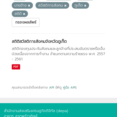
นายจ้าง
สวัสดิการสังคม
ภูเก็ต
สถิติ
กรองผลลัพธ์
สถิติสวัสดิการสังคมจังหวัดภูเก็ต
สถิติกองทุนประกันสังคมและลูกจ้างที่ประสบอันตรายหรือเจ็บ
ป่วยเนื่องจากการทํางาน จําแนกตามความร้ายแรง พ.ศ. 2557
- 2561
PDF
คุณสามารถเข้าถึงคลังทาง
API
(ให้ดู
คู่มือ API
).
สำนักงานส่งเสริมเศรษฐกิจดิจิทัล (depa)
อาคาร ลาดพร้าวฮิลล์