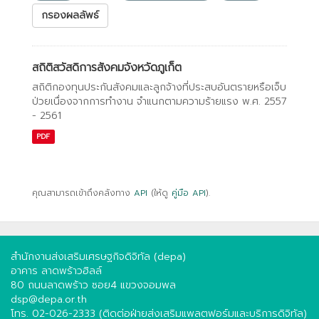
กรองผลลัพธ์
สถิติสวัสดิการสังคมจังหวัดภูเก็ต
สถิติกองทุนประกันสังคมและลูกจ้างที่ประสบอันตรายหรือเจ็บ
ป่วยเนื่องจากการทํางาน จําแนกตามความร้ายแรง พ.ศ. 2557
- 2561
PDF
คุณสามารถเข้าถึงคลังทาง
API
(ให้ดู
คู่มือ API
).
สำนักงานส่งเสริมเศรษฐกิจดิจิทัล (depa)
อาคาร ลาดพร้าวฮิลล์
80 ถนนลาดพร้าว ซอย4 แขวงจอมพล
dsp@depa.or.th
โทร. 02-026-2333 (ติดต่อฝ่ายส่งเสริมแพลตฟอร์มและบริการดิจิทัล)