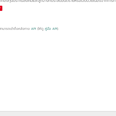
ติกองทุนประกันสังคมและลูกจ้างที่ประสบอันตรายหรือเจ็บป่วยเนื่องจากการ
F
สามารถเข้าถึงคลังทาง
API
(ให้ดู
คู่มือ API
).