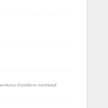
าคันทรง อำเภอศรีราชา จังหวัดชลบุรี