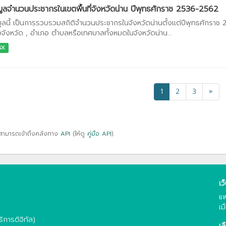
มูลจำนวนประชากรในเขตพื้นที่จังหวัดน่าน ปีพุทธศักราช 2536-2562
มูลนี้ เป็นการรวบรวมสถิติจำนวนประชากรในจังหวัดน่านตั้งเเต่ปีพุทธศักร
จังหวัด , อำเภอ ตำบลหรือเทศบาลทั้งหมดในจังหวัดน่าน...
SX
1
2
3
»
สามารถเข้าถึงคลังทาง
API
(ให้ดู
คู่มือ API
).
เว
แพ
เม
การดิจิทัล)
เล