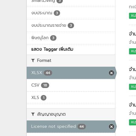
SmartLiving
3
ทะเ
งบประมาณ
3
XL
งบประมาณรายจ่าย
3
จำน
พิษณุโลก
3
จำน
แสดง Taggar เพิ่มเติม
XL
Format
จำน
XLSX
44
จำน
CSV
18
XL
XLS
1
จำน
จำน
สัญญาอนุญาต
XL
License not specified
44