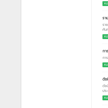
XL
รา
ราย
คัน
XL
กา
การ
XL
ดัช
ดัช
ประ
XL