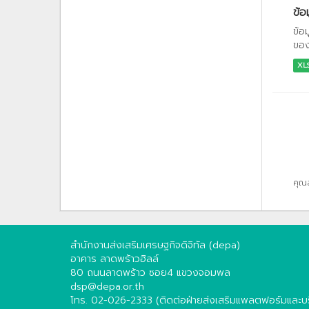
ข้อ
ข้อ
ของ
XL
คุณ
สำนักงานส่งเสริมเศรษฐกิจดิจิทัล (depa)
อาคาร ลาดพร้าวฮิลล์
80 ถนนลาดพร้าว ซอย4 แขวงจอมพล
dsp@depa.or.th
โทร. 02-026-2333 (ติดต่อฝ่ายส่งเสริมแพลตฟอร์มและบริ