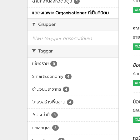
ราย
สำนักงานจังหวัดสตูล
1
XL
แสดงเฉพาะ Organisationer ที่เป็นที่นิยม
Grupper
รา
ราย
ไม่พบ Grupper ที่ตรงกับที่ค้นหา
XL
Taggar
เชียงราย
6
ข้
ข้อ
SmartEconomy
4
XL
จำนวนประชากร
4
ข้
โครงสร้างพื้นฐาน
4
ข้อ
#ประจำปี
3
XL
chiangrai
3
ทะเ