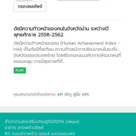
กรองผลลัพธ์
ดัชนีความก้าวหน้าของคนในจังหวัดน่าน ระหว่างปี
พุทธศักราช 2558-2562
ดัชนีความก้าวหน้าของคน (Human Achievement Index -
HAI) เป็นดัชนีที่สะท้อน ความก้าวหน้าการพัฒนาคนในระดับ
จังหวัดของประเทศไทย โดยยึดกรอบแนวคิดการพัฒนาคนที่
ครอบคลุม การมีสุขภาพที่ดี...
XLSX
คุณสามารถเข้าถึงคลังทาง
API
(ให้ดู
คู่มือ API
).
สำนักงานส่งเสริมเศรษฐกิจดิจิทัล (depa)
อาคาร ลาดพร้าวฮิลล์
80 ถนนลาดพร้าว ซอย4 แขวงจอมพล