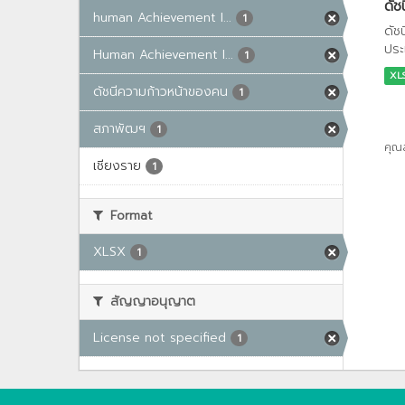
ดัช
human Achievement I...
1
ดัช
ประ
Human Achievement I...
1
XL
ดัชนีความก้าวหน้าของคน
1
สภาพัฒฯ
1
คุณ
เชียงราย
1
Format
XLSX
1
สัญญาอนุญาต
License not specified
1