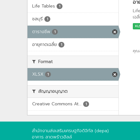
อาย
Life Tables
1
Lif
เฉล
ชลบุรี
1
XL
ตารางชีพ
1
อายุคาดเฉลี่ย
1
คุณ
Format
XLSX
1
สัญญาอนุญาต
Creative Commons At...
1
สำนักงานส่งเสริมเศรษฐกิจดิจิทัล (depa)
อาคาร ลาดพร้าวฮิลล์