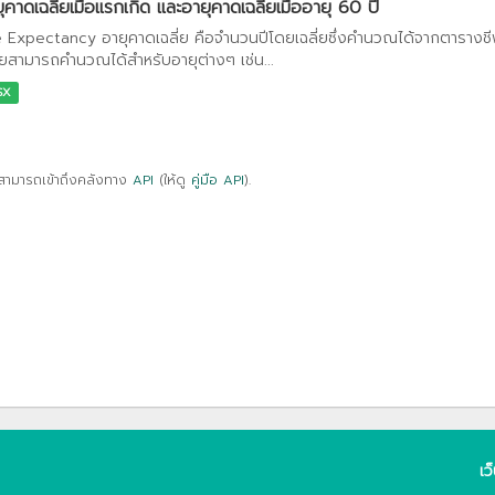
ุคาดเฉลี่ยเมื่อแรกเกิด และอายุคาดเฉลี่ยเมื่ออายุ 60 ปี
e Expectancy อายุคาดเฉลี่ย คือจำนวนปีโดยเฉลี่ยซึ่งคำนวณได้จากตารางชีพ 
ี่ยสามารถคำนวณได้สำหรับอายุต่างๆ เช่น...
SX
สามารถเข้าถึงคลังทาง
API
(ให้ดู
คู่มือ API
).
เว