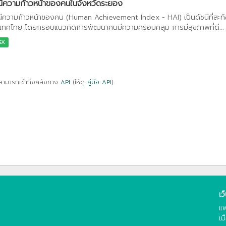
นีความก้าวหน้าของคนในจังหวัดระยอง
นีความก้าวหน้าของคน (Human Achievement Index - HAI) เป็นดัชนีที่สะ
เทศไทย โดยกรอบแนวคิดการพัฒนาคนมีความครอบคลุม การมีสุขภาพที่ดี...
SX
สามารถเข้าถึงคลังทาง
API
(ให้ดู
คู่มือ API
).
เว
แพ
เม