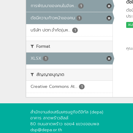
ดัช
การพัฒนาของคนในจังห...
1
ดัช
ประ
ดัชนีความก้าวหน้าของคน
1
XL
บริษัท ปตท.จำกัด(มห...
1
Format
คุณ
XLSX
1
สัญญาอนุญาต
Creative Commons At...
1
สำนักงานส่งเสริมเศรษฐกิจดิจิทัล (depa)
อาคาร ลาดพร้าวฮิลล์
80 ถนนลาดพร้าว ซอย4 แขวงจอมพล
dsp@depa.or.th