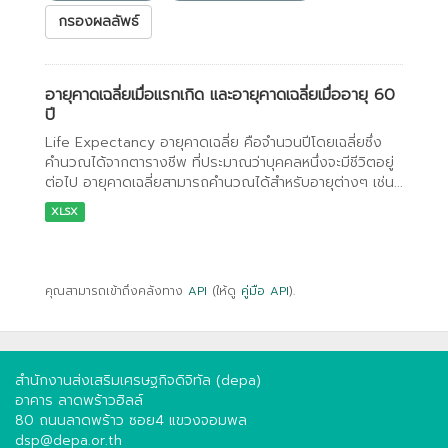
กรองผลลัพธ์
อายุคาดเฉลี่ยเมื่อแรกเกิด และอายุคาดเฉลี่ยเมื่ออายุ 60
ปี
Life Expectancy อายุคาดเฉลี่ย คือจำนวนปีโดยเฉลี่ยซึ่ง
คำนวณได้จากตารางชีพ ที่ประมาณว่าบุคคลหนึ่งจะมีชีวิตอยู่
ต่อไป อายุคาดเฉลี่ยสามารถคำนวณได้สำหรับอายุต่างๆ เช่น...
XLSX
คุณสามารถเข้าถึงคลังทาง
API
(ให้ดู
คู่มือ API
).
สำนักงานส่งเสริมเศรษฐกิจดิจิทัล (depa)
อาคาร ลาดพร้าวฮิลล์
80 ถนนลาดพร้าว ซอย4 แขวงจอมพล
dsp@depa.or.th