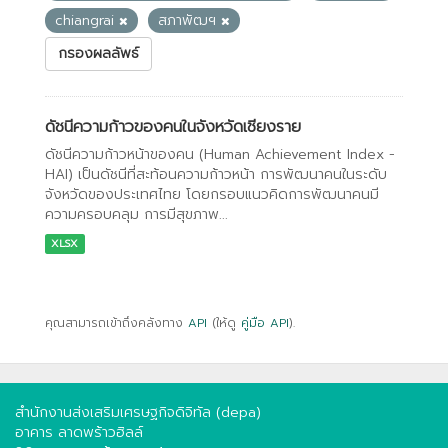
chiangrai
สภาพัฒฯ
กรองผลลัพธ์
ดัชนีความก้าวของคนในจังหวัดเชียงราย
ดัชนีความก้าวหน้าของคน (Human Achievement Index -
HAI) เป็นดัชนีที่สะท้อนความก้าวหน้า การพัฒนาคนในระดับ
จังหวัดของประเทศไทย โดยกรอบแนวคิดการพัฒนาคนมี
ความครอบคลุม การมีสุขภาพ...
XLSX
คุณสามารถเข้าถึงคลังทาง
API
(ให้ดู
คู่มือ API
).
สำนักงานส่งเสริมเศรษฐกิจดิจิทัล (depa)
อาคาร ลาดพร้าวฮิลล์