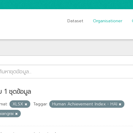
Dataset
Organisationer
 1 ชุดข้อมูล
mat:
XLSX
Taggar:
Human Achievement Index - HAI
hiangrai