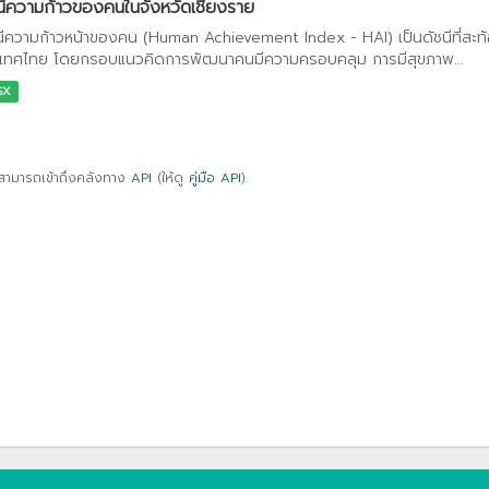
นีความก้าวของคนในจังหวัดเชียงราย
นีความก้าวหน้าของคน (Human Achievement Index - HAI) เป็นดัชนีที่สะ
เทศไทย โดยกรอบแนวคิดการพัฒนาคนมีความครอบคลุม การมีสุขภาพ...
SX
สามารถเข้าถึงคลังทาง
API
(ให้ดู
คู่มือ API
).