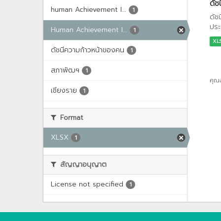
ดัช
human Achievement I...
1
ดัช
ประ
Human Achievement I...
1
XL
ดัชนีความก้าวหน้าของคน
1
สภาพัฒฯ
1
คุณ
เชียงราย
1
Format
XLSX
1
สัญญาอนุญาต
License not specified
1