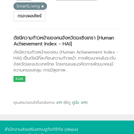
SmartLiving
กรองผลลัพธ์
ดัชนีความก้าวหน้าของคนจังหวัดฉะเชิงเทรา [Human
Achievement Index - HAI]
ดัชนีความก้าวหน้าของคน (Human Achievement Index -
HAI) เป็นดัชนีที่สะท้อนความก้าวหน้า การพัฒนาคนในระดับ
จังหวัดของประเทศไทย โดยกรอบแนวคิดการพัฒนาคนมี
ความครอบคลุม การมีสุขภาพ...
XLSX
คุณสามารถเข้าถึงคลังทาง
API
(ให้ดู
คู่มือ API
).
สำนักงานส่งเสริมเศรษฐกิจดิจิทัล (depa)