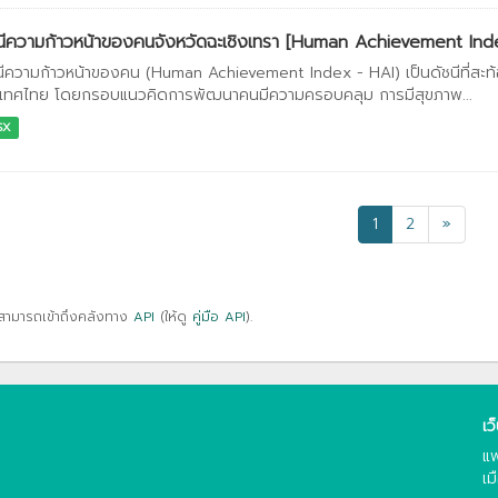
นีความก้าวหน้าของคนจังหวัดฉะเชิงเทรา [Human Achievement Ind
นีความก้าวหน้าของคน (Human Achievement Index - HAI) เป็นดัชนีที่สะ
เทศไทย โดยกรอบแนวคิดการพัฒนาคนมีความครอบคลุม การมีสุขภาพ...
SX
1
2
»
สามารถเข้าถึงคลังทาง
API
(ให้ดู
คู่มือ API
).
เว
แพ
เม