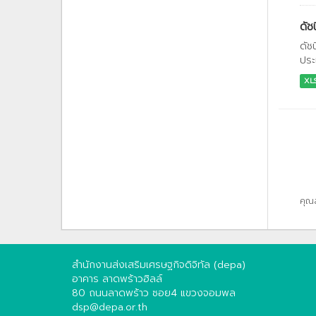
ดัช
ดัช
ประ
XL
คุณ
สำนักงานส่งเสริมเศรษฐกิจดิจิทัล (depa)
อาคาร ลาดพร้าวฮิลล์
80 ถนนลาดพร้าว ซอย4 แขวงจอมพล
dsp@depa.or.th