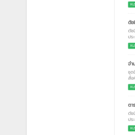
XL
ดัช
ดัช
ประ
XL
จำน
ชุด
สั่
XL
ตาร
ดัช
ประ
XL