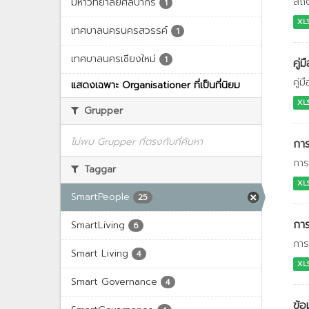
สถิ
มหาวิทยาลัยศิลปากร
1
XL
เทศบาลนครนครสวรรค์
1
เทศบาลนครเชียงใหม่
1
คู่
คู่
แสดงเฉพาะ Organisationer ที่เป็นที่นิยม
XL
Grupper
ไม่พบ Grupper ที่ตรงกับที่ค้นหา
การ
การ
Taggar
XL
SmartPeople
25
การ
SmartLiving
6
การ
Smart Living
4
XL
Smart Governance
4
ข้อ