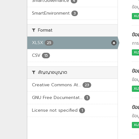
SmartGovernance
4
ข้อ
SmartEnvironment
3
XL
Format
ข้อ
XLSX
การ
25
XL
CSV
15
ข้อ
สัญญาอนุญาต
ข้อ
Creative Commons At...
23
XL
GNU Free Documentat...
1
ข้อ
License not specified
1
ข้อ
XL