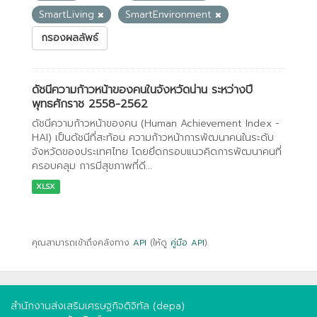
SmartLiving
SmartEnvironment
กรองผลลัพธ์
ดัชนีความก้าวหน้าของคนในจังหวัดน่าน ระหว่างปี
พุทธศักราช 2558-2562
ดัชนีความก้าวหน้าของคน (Human Achievement Index -
HAI) เป็นดัชนีที่สะท้อน ความก้าวหน้าการพัฒนาคนในระดับ
จังหวัดของประเทศไทย โดยยึดกรอบแนวคิดการพัฒนาคนที่
ครอบคลุม การมีสุขภาพที่ดี...
XLSX
คุณสามารถเข้าถึงคลังทาง
API
(ให้ดู
คู่มือ API
).
สำนักงานส่งเสริมเศรษฐกิจดิจิทัล (depa)