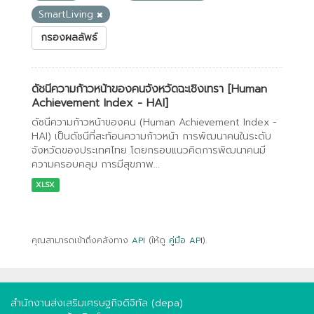
SmartLiving
กรองผลลัพธ์
ดัชนีความก้าวหน้าของคนจังหวัดฉะเชิงเทรา [Human
Achievement Index - HAI]
ดัชนีความก้าวหน้าของคน (Human Achievement Index -
HAI) เป็นดัชนีที่สะท้อนความก้าวหน้า การพัฒนาคนในระดับ
จังหวัดของประเทศไทย โดยกรอบแนวคิดการพัฒนาคนมี
ความครอบคลุม การมีสุขภาพ...
XLSX
คุณสามารถเข้าถึงคลังทาง
API
(ให้ดู
คู่มือ API
).
สำนักงานส่งเสริมเศรษฐกิจดิจิทัล (depa)