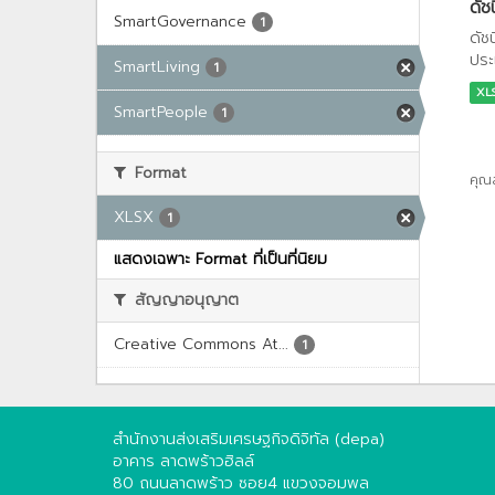
ดัช
SmartGovernance
1
ดัช
ประ
SmartLiving
1
XL
SmartPeople
1
Format
คุณ
XLSX
1
แสดงเฉพาะ Format ที่เป็นที่นิยม
สัญญาอนุญาต
Creative Commons At...
1
สำนักงานส่งเสริมเศรษฐกิจดิจิทัล (depa)
อาคาร ลาดพร้าวฮิลล์
80 ถนนลาดพร้าว ซอย4 แขวงจอมพล