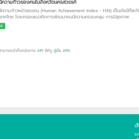
นีความก้าวของคนในจังหวัดนครสวรรค์
นีความก้าวหน้าของคน (Human Achievement Index - HAI) เป็นดัชนีที่สะ
เทศไทย โดยกรอบแนวคิดการพัฒนาคนมีความครอบคลุม การมีสุขภาพ...
SX
สามารถเข้าถึงคลังทาง
API
(ให้ดู
คู่มือ API
).
เว
แพ