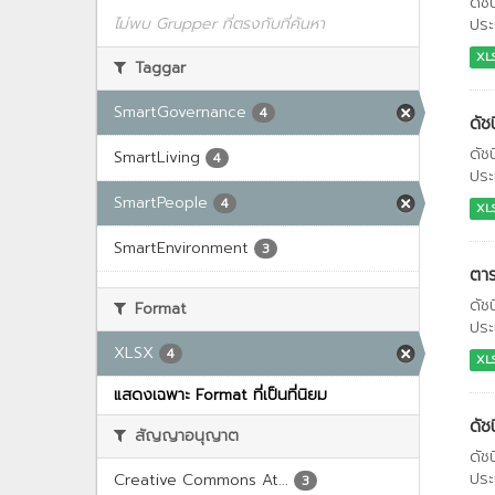
ดัช
ไม่พบ Grupper ที่ตรงกับที่ค้นหา
ประ
XL
Taggar
SmartGovernance
4
ดัช
ดัช
SmartLiving
4
ประ
SmartPeople
4
XL
SmartEnvironment
3
ตาร
ดัช
Format
ประ
XLSX
4
XL
แสดงเฉพาะ Format ที่เป็นที่นิยม
ดัช
สัญญาอนุญาต
ดัช
ประ
Creative Commons At...
3