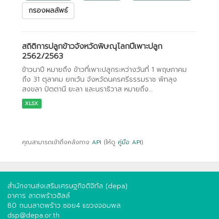
กรองผลลัพธ์
สถิติการปลูกข้าวจังหวัดพิษณุโลกปีเพาะปลูก
2562/2563
ข้าวนาปี หมายถึง ข้าวที่เพาะปลูกระหว่างวันที่ 1 พฤษภาคม
ถึง 31 ตุลาคม ยกเว้น จังหวัดนครศรีธรรมราช พัทลุง
สงขลา ปัตตานี ยะลา และนราธิวาส หมายถึง...
XLSX
คุณสามารถเข้าถึงคลังทาง
API
(ให้ดู
คู่มือ API
).
สำนักงานส่งเสริมเศรษฐกิจดิจิทัล (depa)
อาคาร ลาดพร้าวฮิลล์
80 ถนนลาดพร้าว ซอย4 แขวงจอมพล
dsp@depa.or.th