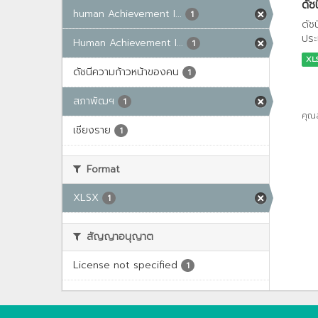
ดัช
human Achievement I...
1
ดัช
ประ
Human Achievement I...
1
XL
ดัชนีความก้าวหน้าของคน
1
สภาพัฒฯ
1
คุณ
เชียงราย
1
Format
XLSX
1
สัญญาอนุญาต
License not specified
1