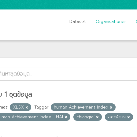
Dataset
Organisationer
 1 ชุดข้อมูล
mat:
XLSX
Taggar:
human Achievement Index
uman Achievement Index - HAI
chiangrai
สภาพัฒฯ