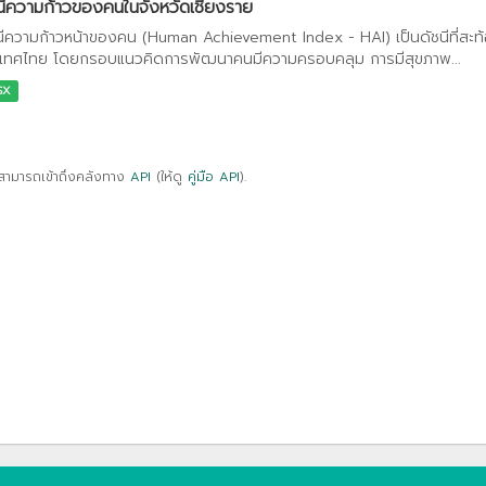
นีความก้าวของคนในจังหวัดเชียงราย
นีความก้าวหน้าของคน (Human Achievement Index - HAI) เป็นดัชนีที่สะ
เทศไทย โดยกรอบแนวคิดการพัฒนาคนมีความครอบคลุม การมีสุขภาพ...
SX
สามารถเข้าถึงคลังทาง
API
(ให้ดู
คู่มือ API
).