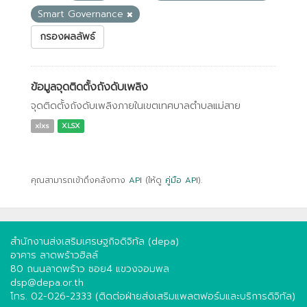
Smart Governance
กรองผลลัพธ์
ข้อมูลจุดติดตั้งถังดับเพลิง
จุดติดตั้งถังดับเพลิงภายในเขตเทศบาลตำบลแม่สาย
xlxs
XLSX
คุณสามารถเข้าถึงคลังทาง
API
(ให้ดู
คู่มือ API
).
สำนักงานส่งเสริมเศรษฐกิจดิจิทัล (depa)
อาคาร ลาดพร้าวฮิลล์
80 ถนนลาดพร้าว ซอย4 แขวงจอมพล
dsp@depa.or.th
โทร. 02-026-2333 (ติดต่อฝ่ายส่งเสริมแพลตฟอร์มและบริการดิจิทัล)