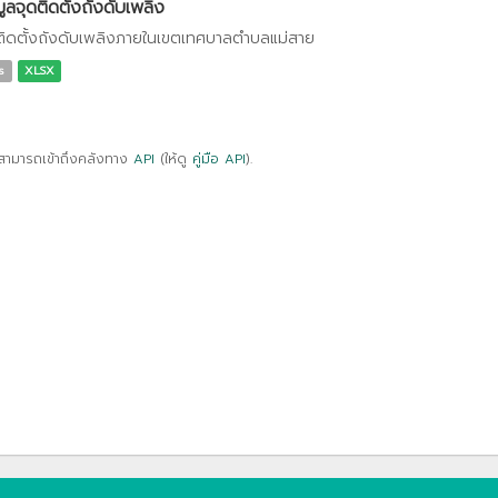
มูลจุดติดตั้งถังดับเพลิง
ติดตั้งถังดับเพลิงภายในเขตเทศบาลตำบลแม่สาย
s
XLSX
สามารถเข้าถึงคลังทาง
API
(ให้ดู
คู่มือ API
).