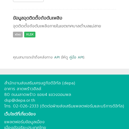
ข้อมูลจุดติดตั้งถังดับเพลิง
จุดติดตั้งถังดับเพลิงภายในเขตเทศบาลตำบลแม่สาย
xlxs
XLSX
คุณสามารถเข้าถึงคลังทาง
API
(ให้ดู
คู่มือ API
).
สำนักงานส่งเสริมเศรษฐกิจดิจิทัล (depa)
อาคาร ลาดพร้าวฮิลล์
80 ถนนลาดพร้าว ซอย4 แขวงจอมพล
dsp@depa.or.th
โทร. 02-026-2333 (ติดต่อฝ่ายส่งเสริมแพลตฟอร์มและบริการดิจิทัล)
เว็บไซต์ที่เกี่ยวข้อง
แพลตฟอร์มข้อมูลเมือง
เมืองอัจฉริยะประเทศไทย