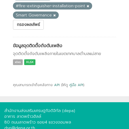
#fire-extinguisher-installation-point
Smart Governance
กรองผลลัพธ์
ข้อมูลจุดติดตั้งถังดับเพลิง
จุดติดตั้งถังดับเพลิงภายในเขตเทศบาลตำบลแม่สาย
xlxs
XLSX
คุณสามารถเข้าถึงคลังทาง
API
(ให้ดู
คู่มือ API
).
สำนักงานส่งเสริมเศรษฐกิจดิจิทัล (depa)
อาคาร ลาดพร้าวฮิลล์
80 ถนนลาดพร้าว ซอย4 แขวงจอมพล
dsp@depa.or.th