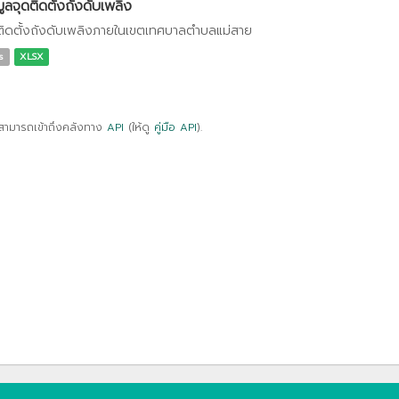
มูลจุดติดตั้งถังดับเพลิง
ติดตั้งถังดับเพลิงภายในเขตเทศบาลตำบลแม่สาย
s
XLSX
สามารถเข้าถึงคลังทาง
API
(ให้ดู
คู่มือ API
).