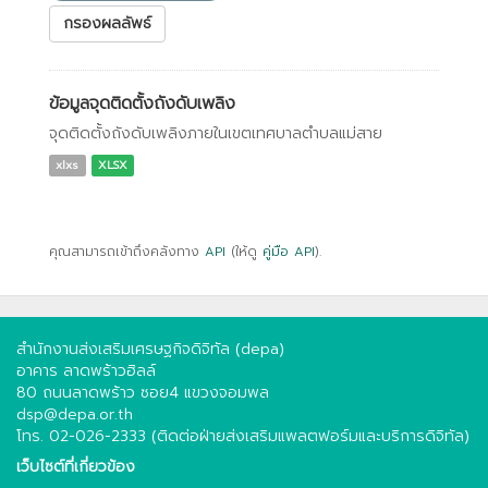
กรองผลลัพธ์
ข้อมูลจุดติดตั้งถังดับเพลิง
จุดติดตั้งถังดับเพลิงภายในเขตเทศบาลตำบลแม่สาย
xlxs
XLSX
คุณสามารถเข้าถึงคลังทาง
API
(ให้ดู
คู่มือ API
).
สำนักงานส่งเสริมเศรษฐกิจดิจิทัล (depa)
อาคาร ลาดพร้าวฮิลล์
80 ถนนลาดพร้าว ซอย4 แขวงจอมพล
dsp@depa.or.th
โทร. 02-026-2333 (ติดต่อฝ่ายส่งเสริมแพลตฟอร์มและบริการดิจิทัล)
เว็บไซต์ที่เกี่ยวข้อง