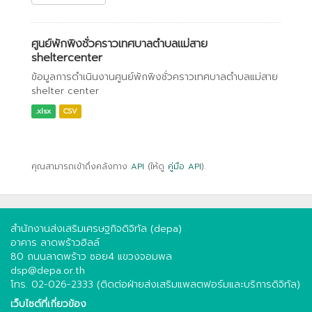
ศูนย์พักพิงชั่วคราวเทศบาลตำบลแม่สาย
sheltercenter
ข้อมูลการดำเนินงานศูนย์พักพิงชั่วคราวเทศบาลตำบลแม่สาย
shelter center
.xlsx
CSV
คุณสามารถเข้าถึงคลังทาง
API
(ให้ดู
คู่มือ API
).
สำนักงานส่งเสริมเศรษฐกิจดิจิทัล (depa)
อาคาร ลาดพร้าวฮิลล์
80 ถนนลาดพร้าว ซอย4 แขวงจอมพล
dsp@depa.or.th
โทร. 02-026-2333 (ติดต่อฝ่ายส่งเสริมแพลตฟอร์มและบริการดิจิทัล)
เว็บไซต์ที่เกี่ยวข้อง