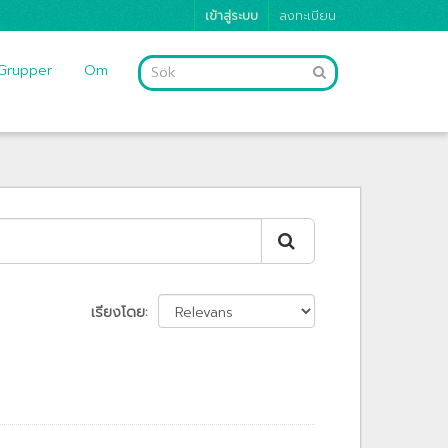
เข้าสู่ระบบ
ลงทะเบียน
Grupper
Om
เรียงโดย