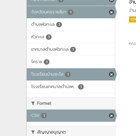
จำน
จำน
จังหวัดนครราชสีมา
1
CS
ตำบลหัวทะเล
1
หัวทะเล
1
คุณ
เทศบาลตำบลหัวทะเล
1
โคราช
1
โรงเรียนบ้านพะไล
1
โรงเรียนเทศบาลตำบลห...
1
Format
CSV
1
สัญญาอนุญาต