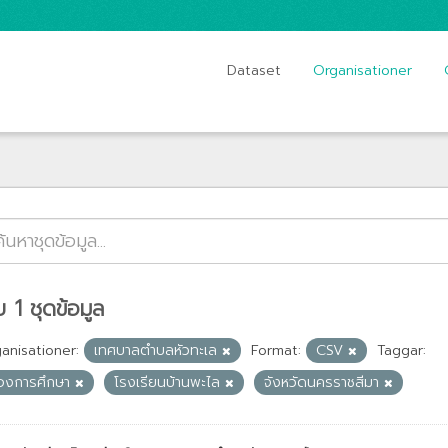
Dataset
Organisationer
 1 ชุดข้อมูล
anisationer:
เทศบาลตำบลหัวทะเล
Format:
CSV
Taggar:
องการศึกษา
โรงเรียนบ้านพะไล
จังหวัดนครราชสีมา