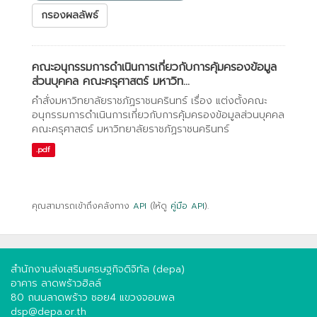
กรองผลลัพธ์
คณะอนุกรรมการดำเนินการเกี่ยวกับการคุ้มครองข้อมูล
ส่วนบุคคล คณะครุศาสตร์ มหาวิท...
คำสั่งมหาวิทยาลัยราชภัฏราชนครินทร์ เรื่อง แต่งตั้งคณะ
อนุกรรมการดำเนินการเกี่ยวกับการคุ้มครองข้อมูลส่วนบุคคล
คณะครุศาสตร์ มหาวิทยาลัยราชภัฏราชนครินทร์
.pdf
คุณสามารถเข้าถึงคลังทาง
API
(ให้ดู
คู่มือ API
).
สำนักงานส่งเสริมเศรษฐกิจดิจิทัล (depa)
อาคาร ลาดพร้าวฮิลล์
80 ถนนลาดพร้าว ซอย4 แขวงจอมพล
dsp@depa.or.th