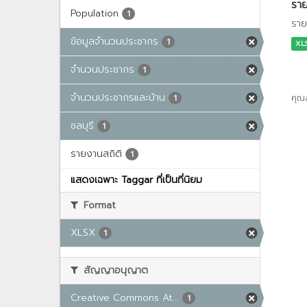
ราย
Population
1
ราย
ข้อมูลจำนวนประชากร
1
XL
จำนวนประชากร
1
จำนวนประชากรและบ้าน
คุณ
1
ชลบุรี
1
รายงานสถิติ
1
แสดงเฉพาะ Taggar ที่เป็นที่นิยม
Format
XLSX
1
สัญญาอนุญาต
Creative Commons At...
1