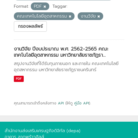
Format:
PDF
Taggar:
คณะเทคโนโลยีอุตสาหกรรม
งานวิจัย
กรองผลลัพธ์
งานวิจัย ปีงบประมาณ พ.ศ. 2562-2565 คณะ
เทคโนโลยีอุตสาหกรรม มหาวิทยาลัยราชภัฏรา...
สรุปงานวิจัยที่ได้รับทุนภายนอก และภายใน คณะเทคโนโลยี
อุตสหากรรม มหาวิทยาลัยราชภัฏราชนครินทร์
PDF
คุณสามารถเข้าถึงคลังทาง
API
(ให้ดู
คู่มือ API
).
สำนักงานส่งเสริมเศรษฐกิจดิจิทัล (depa)
อาคาร ลาดพร้าวฮิลล์