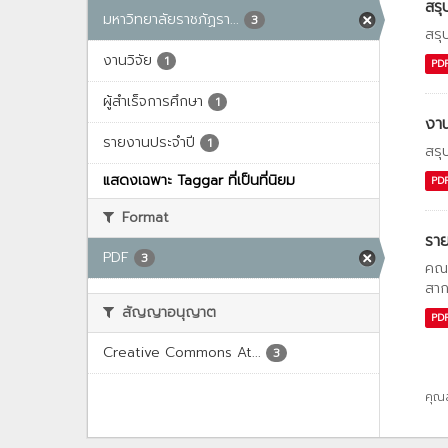
สรุ
มหาวิทยาลัยราชภัฏรา...
3
สรุ
งานวิจัย
1
PD
ผู้สำเร็จการศึกษา
1
งาน
รายงานประจำปี
1
สรุ
แสดงเฉพาะ Taggar ที่เป็นที่นิยม
PD
Format
รา
PDF
3
คณะ
สาก
สัญญาอนุญาต
PD
Creative Commons At...
3
คุณ