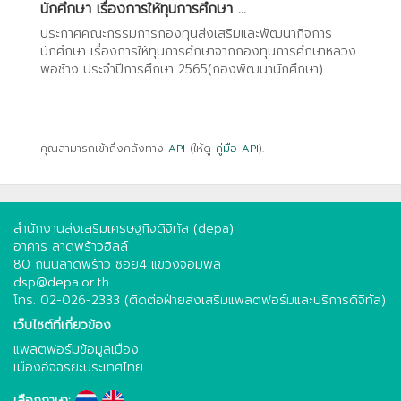
นักศึกษา เรื่องการให้ทุนการศึกษา ...
ประกาศคณะกรรมการกองทุนส่งเสริมและพัฒนากิจการ
นักศึกษา เรื่องการให้ทุนการศึกษาจากกองทุนการศึกษาหลวง
พ่อช้าง ประจำปีการศึกษา 2565(กองพัฒนานักศึกษา)
คุณสามารถเข้าถึงคลังทาง
API
(ให้ดู
คู่มือ API
).
สำนักงานส่งเสริมเศรษฐกิจดิจิทัล (depa)
อาคาร ลาดพร้าวฮิลล์
80 ถนนลาดพร้าว ซอย4 แขวงจอมพล
dsp@depa.or.th
โทร. 02-026-2333 (ติดต่อฝ่ายส่งเสริมแพลตฟอร์มและบริการดิจิทัล)
เว็บไซต์ที่เกี่ยวข้อง
แพลตฟอร์มข้อมูลเมือง
เมืองอัจฉริยะประเทศไทย
เลือกภาษา