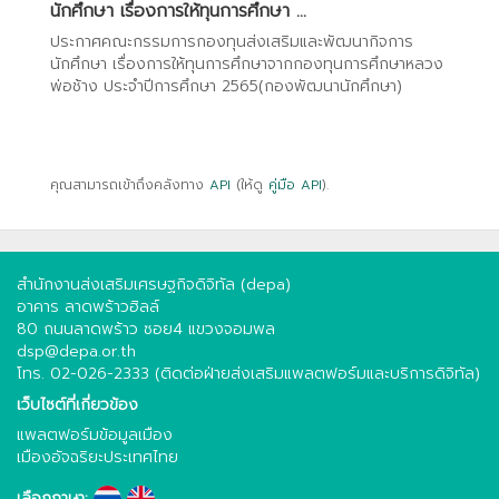
นักศึกษา เรื่องการให้ทุนการศึกษา ...
ประกาศคณะกรรมการกองทุนส่งเสริมและพัฒนากิจการ
นักศึกษา เรื่องการให้ทุนการศึกษาจากกองทุนการศึกษาหลวง
พ่อช้าง ประจำปีการศึกษา 2565(กองพัฒนานักศึกษา)
คุณสามารถเข้าถึงคลังทาง
API
(ให้ดู
คู่มือ API
).
สำนักงานส่งเสริมเศรษฐกิจดิจิทัล (depa)
อาคาร ลาดพร้าวฮิลล์
80 ถนนลาดพร้าว ซอย4 แขวงจอมพล
dsp@depa.or.th
โทร. 02-026-2333 (ติดต่อฝ่ายส่งเสริมแพลตฟอร์มและบริการดิจิทัล)
เว็บไซต์ที่เกี่ยวข้อง
แพลตฟอร์มข้อมูลเมือง
เมืองอัจฉริยะประเทศไทย
เลือกภาษา