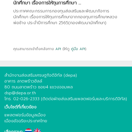
นักศึกษา เรื่องการให้ทุนการศึกษา ...
ประกาศคณะกรรมการกองทุนส่งเสริมและพัฒนากิจการ
นักศึกษา เรื่องการให้ทุนการศึกษาจากกองทุนการศึกษาหลวง
พ่อช้าง ประจำปีการศึกษา 2565(กองพัฒนานักศึกษา)
คุณสามารถเข้าถึงคลังทาง
API
(ให้ดู
คู่มือ API
).
สำนักงานส่งเสริมเศรษฐกิจดิจิทัล (depa)
อาคาร ลาดพร้าวฮิลล์
80 ถนนลาดพร้าว ซอย4 แขวงจอมพล
dsp@depa.or.th
โทร. 02-026-2333 (ติดต่อฝ่ายส่งเสริมแพลตฟอร์มและบริการดิจิทัล)
เว็บไซต์ที่เกี่ยวข้อง
แพลตฟอร์มข้อมูลเมือง
เมืองอัจฉริยะประเทศไทย
เลือกภาษา