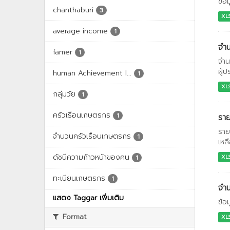
ข้อ
chanthaburi
3
XL
average income
1
จำน
famer
1
จำน
ผู้
human Achievement I...
1
XL
กลุ่มวัย
1
ครัวเรือนเกษตรกร
1
ราย
ราย
จำนวนครัวเรือนเกษตรกร
1
เหลื
ดัชนีความก้าวหน้าของคน
XL
1
ทะเบียนเกษตรกร
1
จำน
แสดง Taggar เพิ่มเติม
ข้อ
Format
XL