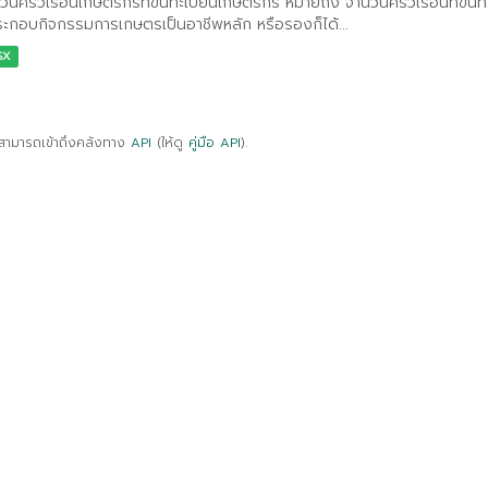
วนครัวเรือนเกษตรกรที่ขึ้นทะเบียนเกษตรกร หมายถึง จำนวนครัวเรือนที่ขึ้นท
ประกอบกิจกรรมการเกษตรเป็นอาชีพหลัก หรือรองก็ได้...
SX
สามารถเข้าถึงคลังทาง
API
(ให้ดู
คู่มือ API
).