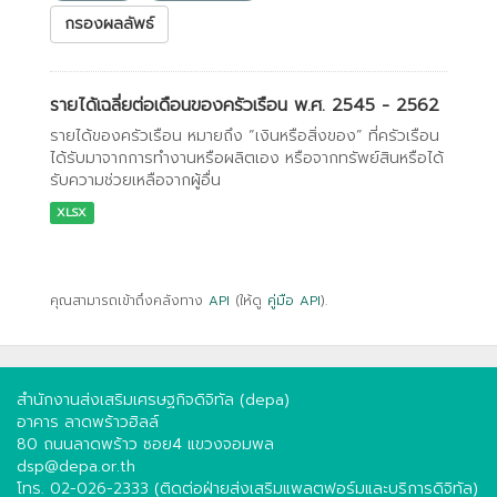
กรองผลลัพธ์
รายได้เฉลี่ยต่อเดือนของครัวเรือน พ.ศ. 2545 - 2562
รายได้ของครัวเรือน หมายถึง “เงินหรือสิ่งของ” ที่ครัวเรือน
ได้รับมาจากการทำงานหรือผลิตเอง หรือจากทรัพย์สินหรือได้
รับความช่วยเหลือจากผู้อื่น
XLSX
คุณสามารถเข้าถึงคลังทาง
API
(ให้ดู
คู่มือ API
).
สำนักงานส่งเสริมเศรษฐกิจดิจิทัล (depa)
อาคาร ลาดพร้าวฮิลล์
80 ถนนลาดพร้าว ซอย4 แขวงจอมพล
dsp@depa.or.th
โทร. 02-026-2333 (ติดต่อฝ่ายส่งเสริมแพลตฟอร์มและบริการดิจิทัล)