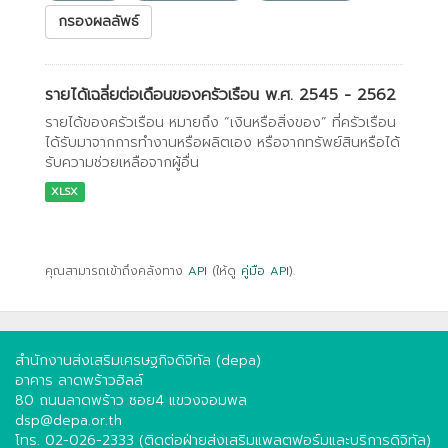
กรองผลลัพธ์
รายได้เฉลี่ยต่อเดือนของครัวเรือน พ.ศ. 2545 - 2562
รายได้ของครัวเรือน หมายถึง “เงินหรือสิ่งของ” ที่ครัวเรือน
ได้รับมาจากการทำงานหรือผลิตเอง หรือจากทรัพย์สินหรือได้
รับความช่วยเหลือจากผู้อื่น
XLSX
คุณสามารถเข้าถึงคลังทาง
API
(ให้ดู
คู่มือ API
).
สำนักงานส่งเสริมเศรษฐกิจดิจิทัล (depa)
อาคาร ลาดพร้าวฮิลล์
80 ถนนลาดพร้าว ซอย4 แขวงจอมพล
dsp@depa.or.th
โทร. 02-026-2333 (ติดต่อฝ่ายส่งเสริมแพลตฟอร์มและบริการดิจิทัล)