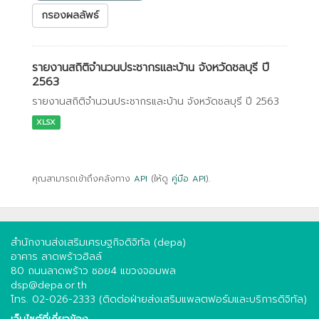
กรองผลลัพธ์
รายงานสถิติจำนวนประชากรและบ้าน จังหวัดชลบุรี ปี
2563
รายงานสถิติจำนวนประชากรและบ้าน จังหวัดชลบุรี ปี 2563
XLSX
คุณสามารถเข้าถึงคลังทาง
API
(ให้ดู
คู่มือ API
).
สำนักงานส่งเสริมเศรษฐกิจดิจิทัล (depa)
อาคาร ลาดพร้าวฮิลล์
80 ถนนลาดพร้าว ซอย4 แขวงจอมพล
dsp@depa.or.th
โทร. 02-026-2333 (ติดต่อฝ่ายส่งเสริมแพลตฟอร์มและบริการดิจิทัล)