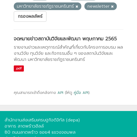
มหาวิทยาลัยราชภัฏราชนครินทร์
newsletter
กรองผลลัพธ์
จดหมายข่าวสถาบันวิจัยและพัฒนา พฤษภาคม 2565
รายงานข่าวและเหตุการณ์สำคัญที่เกี่ยวกับโครงการอบรม ผล
งานวิจัย ทุนวิจัย และกิจกรรมอื่น ๆ ของสถาบันวิจัยและ
พัฒนา มหาวิทยาลัยราชภัฏราชนครินทร์
.pdf
คุณสามารถเข้าถึงคลังทาง
API
(ให้ดู
คู่มือ API
).
สำนักงานส่งเสริมเศรษฐกิจดิจิทัล (depa)
อาคาร ลาดพร้าวฮิลล์
80 ถนนลาดพร้าว ซอย4 แขวงจอมพล