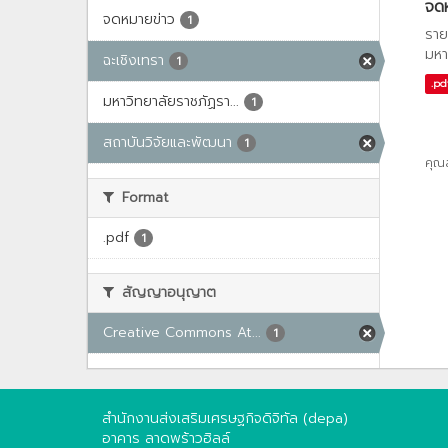
จด
จดหมายข่าว
1
ราย
มหา
ฉะเชิงเทรา
1
.pd
มหาวิทยาลัยราชภัฏรา...
1
สถาบันวิจัยและพัฒนา
1
คุณ
Format
.pdf
1
สัญญาอนุญาต
Creative Commons At...
1
สำนักงานส่งเสริมเศรษฐกิจดิจิทัล (depa)
อาคาร ลาดพร้าวฮิลล์